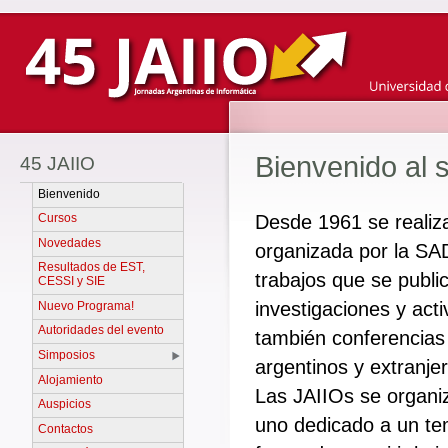
Bienvenido al s
45 JAIIO
Bienvenido
Cursos
Desde 1961 se realiza
Novedades
organizada por la SA
Resultados de EST,
trabajos que se publi
CESSI y SIE
investigaciones y act
Nuevo Programa!
Autoridades del evento
también conferencias 
Simposios
argentinos y extranje
Alojamiento
Las JAIIOs se organi
Auspicios
uno dedicado a un tem
Contactos