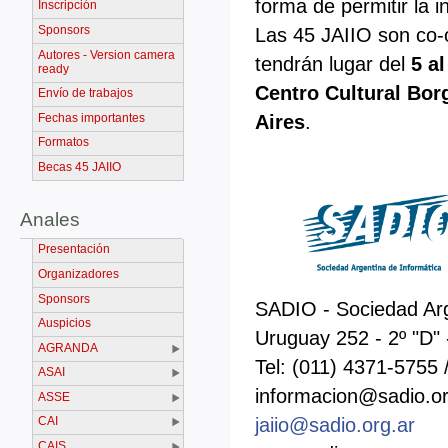
forma de permitir la i
Inscripción
Sponsors
Las 45 JAIIO son co
Autores - Version camera
tendrán lugar del
5 a
ready
Centro Cultural Bo
Envío de trabajos
Fechas importantes
Aires
.
Formatos
Becas 45 JAIIO
Anales
Presentación
Organizadores
Sponsors
SADIO - Sociedad Arg
Auspicios
Uruguay 252 - 2º "D"
AGRANDA
Tel: (011) 4371-5755
ASAI
informacion@sadio.or
ASSE
jaiio@sadio.org.ar
CAI
CAIS